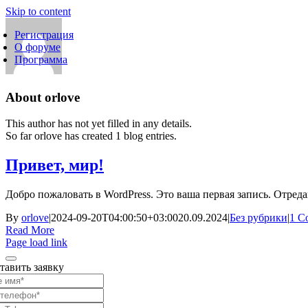
Skip to content
Регистрация
О форуме
Программа
About
orlove
This author has not yet filled in any details.
So far orlove has created 1 blog entries.
Привет, мир!
Добро пожаловать в WordPress. Это ваша первая запись. Отредак
By
orlove
|
2024-09-20T04:00:50+03:00
20.09.2024
|
Без рубрики
|
1 C
Read More
Page load link
тавить заявку