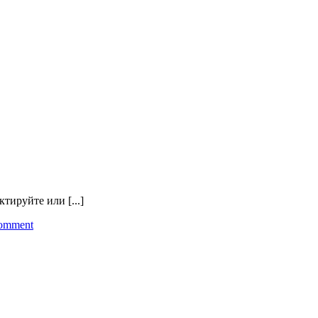
тируйте или [...]
omment